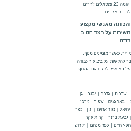
משאות לגובה רב המגיע בגדלים שונים המגיעים עד קומה 23 ומסוגלים להרים
והכוונה מאנשי מקצוע
 השירות על הצד הטוב
ודה.
תר, כאשר מזמינים מנוף,
בך להקשות על ביצוע העבודה
 על המפעיל למקם את המנוף.
 שדרות | גדרה | יבנה | גן
ן | באר גנים | שפיר | מרכז
חיאל | כפר אחים | ינון | כפר
| גבעת ברנר | קרית עקרון |
 חפץ חיים | כפר מנחם | תירוש