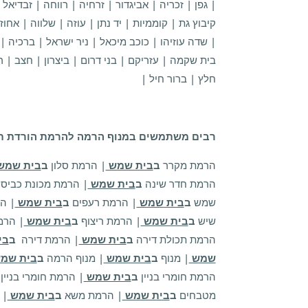
| גפן | זכריה | אביגדור | זרחיה | רווחה | זבדיאל 
קיבוץ גת | קוממיות | יד נתן | עוזה | שלווה | אח
| שדה עוזיהו | כוכב מיכאל | ניר ישראל | ברכיה |
בית שקמה | עזריקם | בני דרום | ביצרון | חצב | ר
חלץ | ברור חיל |
רבים משתמשים במנוף הרמה להרמת הורדת תכ
הרמת מקרר
ב
בית שמש
| הרמת סלון
ב
בית שמש
הרמת חדר שינה
ב
בית שמש
| הרמת מכונת כביס
שמש
ב
בית שמש
| הרמת רעפים
ב
בית שמש
| ה
שיש
ב
בית שמש
| הרמת ריצוף
ב
בית שמש
| הרמ
הרמת תכולת דירה
ב
בית שמש
| הרמת דירה
ב
בי
שמש
| מנוף
ב
בית שמש
| מנוף הרמה
ב
בית שמ
הרמת חומרי בניין
ב
בית שמש
| הרמת חומרי בניין
מטבחים
ב
בית שמש
| הרמת משא
ב
בית שמש
| 