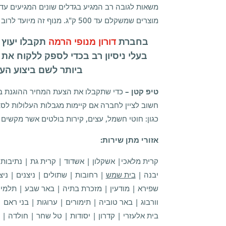
מוצרים שמשקלם עד 500 ק"ג. מנוף זה מיועד לרוב לבנייני מגורים.
בחברת
דורון מנופי הרמה
תקבלו יעוץ 
בעלי ניסיון רב בכדי לספק ללקוח את
ביותר לשם ביצוע העב
טיפ קטן –
כדי שתקבלו את הצעת המחיר ההוגנת ביו
חשוב לציין לחברה אם קיימות מגבלות העלולות לס
כגון: חוטי חשמל, עצים, קירות בולטים אשר מקשים
אזורי מתן שירות:
קרית מלאכי| אשקלון | אשדוד | קרית גת | נתיבות |
יבנה |
בית שמש
| רחובות | שתולים | ניצנים | ניצ
שפירא | מודעין | מזכרת בתיה | באר שבע | תלמי י
וורבוג | באר טוביה | תימורים | ערוגות | בני ראם 
בית אלעזרי | קדרון | יסודות | טל שחר | חולדה |