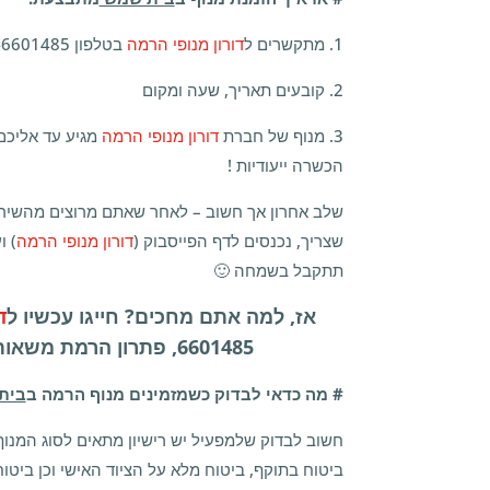
1. מתקשרים ל
דורון מנופי הרמה
בטלפון 054-6601485
2. קובעים תאריך, שעה ומקום
3. מנוף של חברת
דורון מנופי הרמה
מגיע עד אליכם
הכשרה ייעודיות !
שלב אחרון אך חשוב – לאחר שאתם מרוצים מהשירו
שצריך, נכנסים לדף הפייסבוק (
דורון מנופי הרמה
) ו
תתקבל בשמחה 🙂
אז, למה אתם מחכים? חייגו עכשיו ל
ד
6601485, פתרון הרמת משאות ב
# מה כדאי לבדוק כשמזמינים מנוף הרמה ב
בית
חשוב לבדוק שלמפעיל יש רישיון מתאים לסוג המנו
ביטוח בתוקף, ביטוח מלא על הציוד האישי וכן ביטוח 