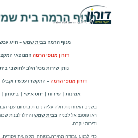
נוף
רמה
ית
מנוף הרמה בית שמ
מש
ורון
נופי
רמה
מנוף הרמה ב
בית שמש
– חייג עכשיו 6601485
דורון מנופי הרמה
המנופאי המקצוע
נותן שירות מכל הלב לתושבי
בית
דורון מנופי הרמה
– התקשרו עכשיו וקבלו
אמינות | שירות | יחס אישי | ביטחון | 
בשנים האחרונות חלה עליה ניכרת בתחום ענף הבנ
ראו פוטנציאל לבניה
ב
בית שמש
והחלו לבנות שכונו
ודירות יוקרה.
כדי לבצע עבודה מהירה,בטוחה, מקצועית ויסודית, 