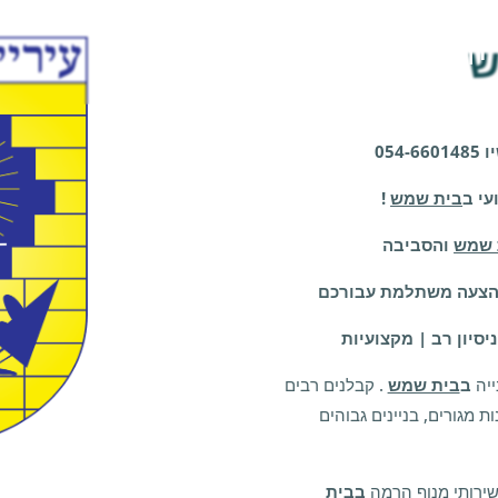
ש
דף הבית
גלרייה
וידיאו
בלוג
054-
י ב
בית שמש
!
 שמש
והסביבה
 הצעה משתלמת עבורכם
ניסיון רב | מקצועיות
ייה
ב
בית שמש
. קבלנים רבים
ת מגורים, בניינים גבוהים
שירותי מנוף הרמה
ב
בית